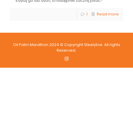
Edytuj go lub usuń, a następnie zacznij pisać!
1
Read more
Oil Palm Marathon 2024 © Copyright Steelytoe. All rights
Reserved.